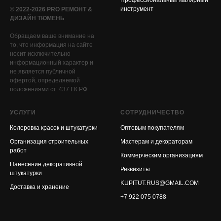
инструмент
© 2022-2026 PRO РЕМОНТ &
ДИЗАЙН ТЮМЕНЬ
Обращаем ваше внимание на
то, что информация на сайте
носит исключительно
информационный характер и
не является публичной
офертой, определяемой
положениями ст. 437 ГК РФ.
УСЛУГИ
СОТРУДНИЧЕСТВО
Колеровка красок и штукатурки
Оптовым покупателям
Организация строительных
Мастерам и декораторам
работ
Коммерческим организациям
Нанесение декоративной
Реквизиты
штукатурки
KUPITUT.RUS@GMAIL.COM
Доставка и хранение
+7 922 075 0788