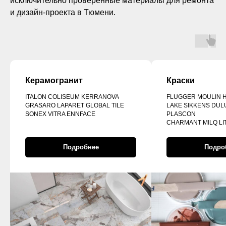
исключительно проверенные материалы для ремонта
и дизайн-проекта в Тюмени.
Керамогранит
Краски
ITALON COLISEUM KERRANOVA
FLUGGER MOULIN 
GRASARO LAPARET GLOBAL TILE
LAKE SIKKENS DUL
SONEX VITRA ENNFACE
PLASCON
CHARMANT MILQ LI
Подробнее
Подро