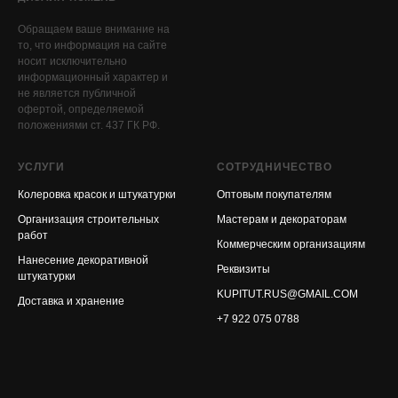
Обращаем ваше внимание на
то, что информация на сайте
носит исключительно
информационный характер и
не является публичной
офертой, определяемой
положениями ст. 437 ГК РФ.
УСЛУГИ
СОТРУДНИЧЕСТВО
Колеровка красок и штукатурки
Оптовым покупателям
Организация строительных
Мастерам и декораторам
работ
Коммерческим организациям
Нанесение декоративной
Реквизиты
штукатурки
KUPITUT.RUS@GMAIL.COM
Доставка и хранение
+7 922 075 0788