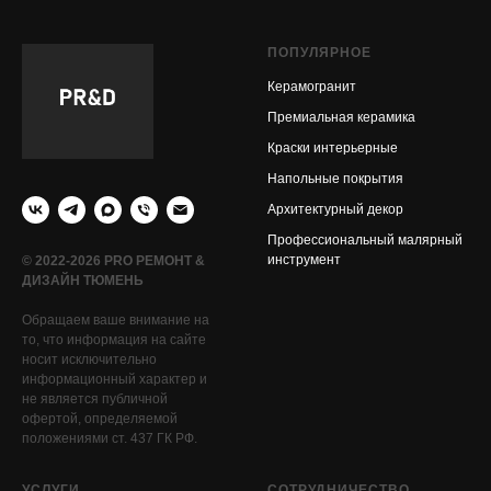
ПОПУЛЯРНОЕ
Керамогранит
Премиальная керамика
Краски интерьерные
Напольные покрытия
Архитектурный декор
Профессиональный малярный
инструмент
© 2022-2026 PRO РЕМОНТ &
ДИЗАЙН ТЮМЕНЬ
Обращаем ваше внимание на
то, что информация на сайте
носит исключительно
информационный характер и
не является публичной
офертой, определяемой
положениями ст. 437 ГК РФ.
УСЛУГИ
СОТРУДНИЧЕСТВО