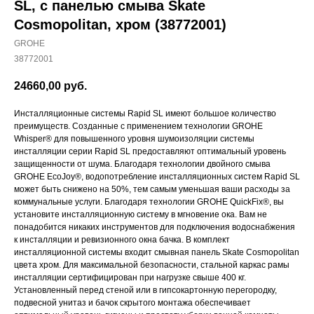
SL, с панелью смыва Skate
Cosmopolitan, хром (38772001)
GROHE
38772001
24660,00
руб.
Инсталляционные системы Rapid SL имеют большое количество
преимуществ. Созданные с применением технологии GROHE
Whisper® для повышенного уровня шумоизоляции системы
инсталляции серии Rapid SL предоставляют оптимальный уровень
защищенности от шума. Благодаря технологии двойного смыва
GROHE EcoJoy®, водопотребление инсталляционных систем Rapid SL
может быть снижено на 50%, тем самым уменьшая ваши расходы за
коммунальные услуги. Благодаря технологии GROHE QuickFix®, вы
установите инсталляционную систему в мгновение ока. Вам не
понадобится никаких инструментов для подключения водоснабжения
к инсталляции и ревизионного окна бачка. В комплект
инсталляционной системы входит смывная панель Skate Cosmopolitan
цвета хром. Для максимальной безопасности, стальной каркас рамы
инсталляции сертифицирован при нагрузке свыше 400 кг.
Установленный перед стеной или в гипсокартонную перегородку,
подвесной унитаз и бачок скрытого монтажа обеспечивает