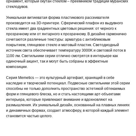
орнамент, который окутан стеклом – преемником традиций муранских
стеклодувов.
Уникальная витиеватая форма пластикового рассеивателя
производится на 3D-принтере. Сферический плафон из выдувного
стекла имеет два градиентных цветовых решения: от черного к
прозрачному или от янтарного к прозрачному. В дизайне гармонично
сочетаются различные текстуры: арматура с антибликовым
покрытием, глянцевое стекло и матовый пластик. Светодиодный
источник света обеспечивает температуру 3000K и световой поток в
1100 лм. Светильники серии отлично смотрятся в интерьере как
одиночный акцент, так и могут быть собраны в эффектные
композиции.
Серия Memetics — это культурный артефакт, хранящий в себе
наследие и творческий потенциал. Подвесные светильники этой серии
способны не только дополнить пространство эстетикой обтекаемых
форм и глянцевого блеска, но и стать настоящими арт-объектами
интерьера, которые привлекают внимание и вдохновляют на
размышления. Их уникальный дизайн, основанный на плавных линиях
и динамичных формах, создает атмосферу, в которой каждый элемент
становится частью целого.