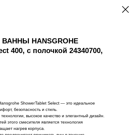
Я ВАННЫ HANSGROHE
ect 400, с полочкой 24340700,
ansgrohe ShowerTablet Select — это идеальное
мфорт, безопасность и стиль.
 технологии, высокое качество и элегантный дизайн.
ей этого смесителя является технология
ращает нагрев корпуса.
кто предпочитает принимать душ в течение