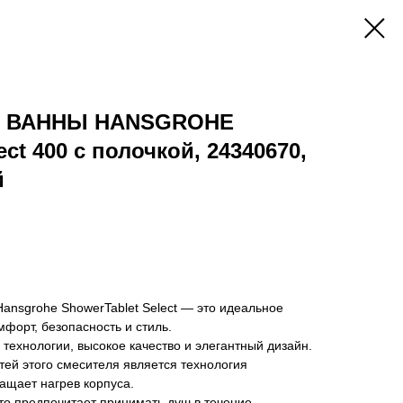
Я ВАННЫ HANSGROHE
ect 400 с полочкой, 24340670,
й
ansgrohe ShowerTablet Select — это идеальное
мфорт, безопасность и стиль.
 технологии, высокое качество и элегантный дизайн.
ей этого смесителя является технология
ращает нагрев корпуса.
кто предпочитает принимать душ в течение