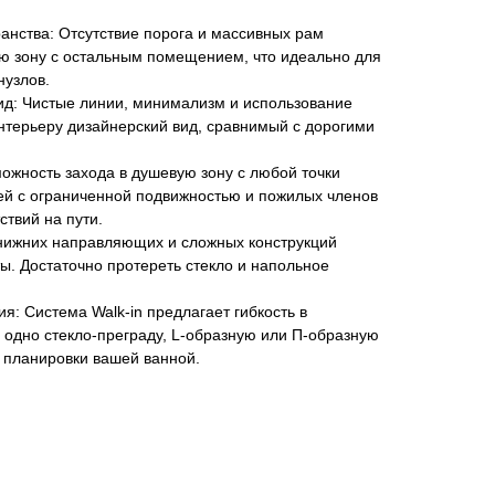
анства: Отсутствие порога и массивных рам
ю зону с остальным помещением, что идеально для
узлов.
ид: Чистые линии, минимализм и использование
нтерьеру дизайнерский вид, сравнимый с дорогими
можность захода в душевую зону с любой точки
ей с ограниченной подвижностью и пожилых членов
ствий на пути.
е нижних направляющих и сложных конструкций
. Достаточно протереть стекло и напольное
я: Система Walk-in предлагает гибкость в
 одно стекло-преграду, L-образную или П-образную
т планировки вашей ванной.