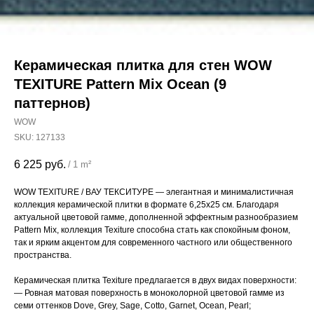
Керамическая плитка для стен WOW
TEXITURE Pattern Mix Ocean (9
паттернов)
WOW
SKU:
127133
6 225
руб.
/
1 m²
WOW TEXITURE / ВАУ ТЕКСИТУРЕ — элегантная и минималистичная
коллекция керамической плитки в формате 6,25х25 см. Благодаря
актуальной цветовой гамме, дополненной эффектным разнообразием
Pattern Mix, коллекция Texiture способна стать как спокойным фоном,
так и ярким акцентом для современного частного или общественного
пространства.
Керамическая плитка Texiture предлагается в двух видах поверхности:
— Ровная матовая поверхность в моноколорной цветовой гамме из
семи оттенков Dove, Grey, Sage, Cotto, Garnet, Ocean, Pearl;