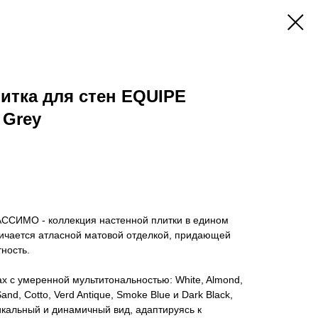
итка для стен EQUIPE
 Grey
СИМО - коллекция настенной плитки в едином
личается атласной матовой отделкой, придающей
ность.
ах с умеренной мультитональностью: White, Almond,
Sand, Cotto, Verd Antique, Smoke Blue и Dark Black,
икальный и динамичный вид, адаптируясь к