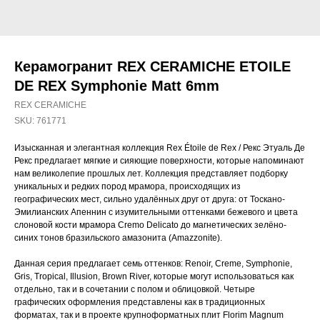
Керамогранит REX CERAMICHE ETOILE
DE REX Symphonie Matt 6mm
REX CERAMICHE
SKU:
761771
Изысканная и элегантная коллекция Rex Étoile de Rex / Рекс Этуаль Де
Рекс предлагает мягкие и сияющие поверхности, которые напоминают
нам великолепие прошлых лет. Коллекция представляет подборку
уникальных и редких пород мрамора, происходящих из
географических мест, сильно удалённых друг от друга: от Тоскано-
Эмилианских Апеннин с изумительными оттенками бежевого и цвета
слоновой кости мрамора Cremo Delicato до магнетических зелёно-
синих тонов бразильского амазонита (Amazzonite).
Данная серия предлагает семь оттенков: Renoir, Creme, Symphonie,
Gris, Tropical, Illusion, Brown River, которые могут использоваться как
отдельно, так и в сочетании с полом и облицовкой. Четыре
графических оформления представлены как в традиционных
форматах, так и в проекте крупноформатных плит Florim Magnum