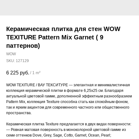
Керамическая плитка для стен WOW
TEXITURE Pattern Mix Garnet ( 9
паттернов)
WOW
SKU:
127129
6 225
руб.
/
1 m²
WOW TEXITURE / ВАУ ТЕКСИТУРЕ — элегантная и минималистичная
коллекция керамической плитки в формате 6,25х25 см. Благодаря
актуальной цветовой гамме, дополненной эффектным разнообразием
Pattern Mix, коллекция Texiture способна стать как спокойным фоном,
так и ярким акцентом для современного частного или общественного
пространства.
Керамическая плитка Texiture предлагается в двух видах поверхности:
— Ровная матовая поверхность в моноколорной цветовой гамме из
семи оттенков Dove, Grey, Sage, Cotto, Garnet, Ocean, Pearl;