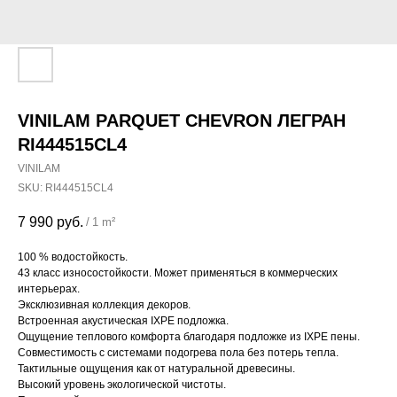
VINILAM PARQUET CHEVRON ЛЕГРАН
RI444515CL4
VINILAM
SKU:
RI444515CL4
7 990
руб.
/
1 m²
100 % водостойкость.
43 класс износостойкости. Может применяться в коммерческих
интерьерах.
Эксклюзивная коллекция декоров.
Встроенная акустическая IXPE подложка.
Ощущение теплового комфорта благодаря подложке из IXPE пены.
Совместимость с системами подогрева пола без потерь тепла.
Тактильные ощущения как от натуральной древесины.
Высокий уровень экологической чистоты.