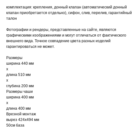
комплектация: крепления, донный клапан (автоматический донный
клапан приобретается отдельно), сифон, слив, перелив, гарантийный
талон
Фотографии и рендеры, представленные на сайте, являются
графическими изображениями и могут отличаться от фактического
внешнего вида. Точное совпадение цвета разных изделий
гарантироваться не может.
Размеры
ширина 440 мм
x
длина 510 мм
x
глубина 200 мм
Размеры чаши
ширина 400 мм
x
длина 400 мм
Врезной монтаж
вырез 424x494 мм
50см база