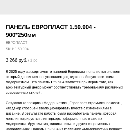
ПАНЕЛЬ ЕВРОПЛАСТ 1.59.904 -
900*250мм
ЕВРОПЛАСТ
SKU:
1.59.904
3 266
руб.
/
1 pc
В 2025 году в ассортименте панелей Европласт появляется элемент,
который дополняет новую коллекцию, вдохновлённую советским
модернизмом. Эта панель 1.59.904 является примером того, как
архитектурный декор может соответствовать требованиям различных
современных стилей.
Создавая коллекцию «Модернистик», Европласт стремился показать,
как декор способен эволюционировать вместе с изменениями в
дизайне. В результате работы была разработана панель, которая
легко интегрируется в интерьеры, оформленные в стилях
модернизма, брутализма, минимализма и других современных
направлениях. Панель 1.59.904 из коллекции «Модернистик» решает